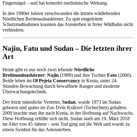
Fingernägel – und hat keinerlei medizinische Wirkung.
In den 1990er Jahren verschwanden die letzten wildlebenden
Nördlichen Breitmaulnashörner. Zu spät eingeleitete
Schutzmaßnahmen konnten das Aussterben in freier Wildbahn nicht
verhindern.
Najin, Fatu und Sudan – Die letzten ihrer
Art
Heute gibt es nur noch zwei lebende
Nördliche
Breitmaulnashörner
:
Najin
(1989) und ihre Tochter
Fatu
(2000).
Beide leben im
Ol Pejeta Conservancy
in Kenia, unter 24-
Stunden-Bewachung durch bewaffnete Ranger und moderne
Überwachungstechnik.
Der letzte männliche Vertreter,
Sudan
, wurde 1973 im Sudan
geboren und später im Zoo Dvůr Králové (Tschechien) gehalten.
2009 brachte man ihn nach Kenia, in der Hoffnung auf Nachwuchs.
Diese Hoffnung erfüllte sich nicht. Sudan starb am 19. März 2018
im Alter von 45 Jahren – sein Tod ging um die Welt und wurde zu
einem Symbol für das Artensterben.