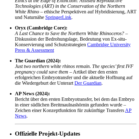
Ethics at the Edge of Extinction: Assisted Reproductive
Technologies (ART) in the Conservation of the Northern
White Rhino
– ethische Perspektiven auf Hybridisierung, ART
und Naturnähe
SpringerLink
.
Oryx (Cambridge Core):
A Last Chance to Save the Northern White Rhinoceros?
–
Diskussion der Bedrohungslage, Bedeutung von Ex-situ-
Konservierung und Schutzstrategien
Cambridge University
Press & Assessment
The Guardian (2024):
Just two northern white rhinos remain. The species’ first IVF
pregnancy could save them
– Artikel über den ersten
erfolgreichen Embryotransfer und die aktuelle Hoffnung auf
die Wiedergeburt der Unterart
Der Guardian
.
AP News (2024):
Bericht über den ersten Embryotransfer, bei dem das Embryo
in einer südlichen Breitmaulnashörnin gefunden wurde –
Zeichen einer Konzeptfunktion für zukünftige Transfers
AP
News
.
Offizielle Projekt-Updates