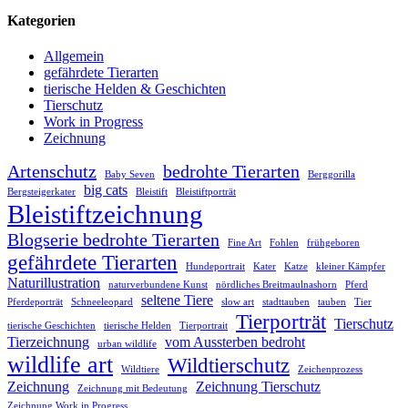
Kategorien
Allgemein
gefährdete Tierarten
tierische Helden & Geschichten
Tierschutz
Work in Progress
Zeichnung
Artenschutz
bedrohte Tierarten
Baby Seven
Berggorilla
big cats
Bergsteigerkater
Bleistift
Bleistiftporträt
Bleistiftzeichnung
Blogserie bedrohte Tierarten
Fine Art
Fohlen
frühgeboren
gefährdete Tierarten
Hundeportrait
Kater
Katze
kleiner Kämpfer
Naturillustration
naturverbundene Kunst
nördliches Breitmaulnashorn
Pferd
seltene Tiere
Pferdeporträt
Schneeleopard
slow art
stadttauben
tauben
Tier
Tierporträt
Tierschutz
tierische Geschichten
tierische Helden
Tierportrait
Tierzeichnung
vom Aussterben bedroht
urban wildlife
wildlife art
Wildtierschutz
Wildtiere
Zeichenprozess
Zeichnung
Zeichnung Tierschutz
Zeichnung mit Bedeutung
Zeichnung Work in Progress