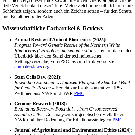
Für mich zeigt dieser Blick sowohl die urzeitliche Kraft als auch die
tiefe Verletzlichkeit dieser Tiere. Meine Zeichnung soll nicht nur ihre
Schönheit zeigen, sondern auch ein Zeichen setzen – für den Schutz
und Erhalt bedrohter Arten.
Wissenschaftliche Fachartikel & Reviews
Annual Review of Animal Biosciences (2025):
Progress Toward Genetic Rescue of the Northern White
Rhinoceros (Ceratotherium simum cottoni)
– ein umfassender
Überblick über den Stand der technologischen
Rettungsversuche, von iPSC bis zum Embryotransfer
annualreviews.org
.
Stem Cells Dev. (2021):
Rewinding Extinction … Induced Pluripotent Stem Cell Bank
for Genetic Rescue
– Bericht zur Establishment von iPS-
Zelllinien aus NWR und SWR
PMC
.
Genome Research (2018):
Evaluating Recovery Potential … from Cryopreserved
Somatic Cells
– Genanalysen zur genetischen Vielfalt der
NWR und ihre Bedeutung für Erhaltungsstrategien
PMC
.
Journal of Agricultural and Environmental Ethics (2024):