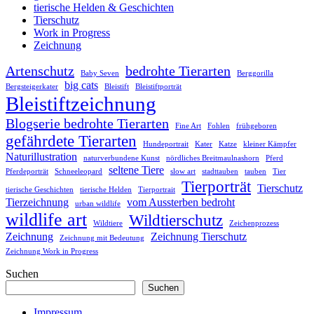
tierische Helden & Geschichten
Tierschutz
Work in Progress
Zeichnung
Artenschutz
bedrohte Tierarten
Baby Seven
Berggorilla
big cats
Bergsteigerkater
Bleistift
Bleistiftporträt
Bleistiftzeichnung
Blogserie bedrohte Tierarten
Fine Art
Fohlen
frühgeboren
gefährdete Tierarten
Hundeportrait
Kater
Katze
kleiner Kämpfer
Naturillustration
naturverbundene Kunst
nördliches Breitmaulnashorn
Pferd
seltene Tiere
Pferdeporträt
Schneeleopard
slow art
stadttauben
tauben
Tier
Tierporträt
Tierschutz
tierische Geschichten
tierische Helden
Tierportrait
Tierzeichnung
vom Aussterben bedroht
urban wildlife
wildlife art
Wildtierschutz
Wildtiere
Zeichenprozess
Zeichnung
Zeichnung Tierschutz
Zeichnung mit Bedeutung
Zeichnung Work in Progress
Suchen
Suchen
Impressum