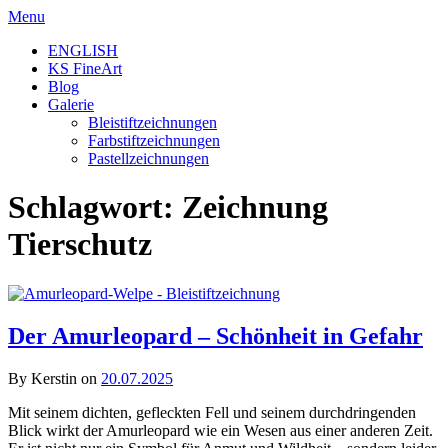
Skip
Menu
to
ENGLISH
content
KS FineArt
Blog
Galerie
Bleistiftzeichnungen
Farbstiftzeichnungen
Pastellzeichnungen
Schlagwort:
Zeichnung
Tierschutz
Der Amurleopard – Schönheit in Gefahr
By Kerstin on
20.07.2025
Mit seinem dichten, gefleckten Fell und seinem durchdringenden
Blick wirkt der Amurleopard wie ein Wesen aus einer anderen Zeit.