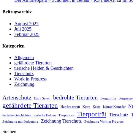
Der Amurleopard – Schönheit in Gefahr - KS FineArt
zu
Im Sc
Beitragsarchiv
August 2025
Juli 2025
Februar 2025
Kategorien
Allgemein
gefährdete Tierarten
tierische Helden & Geschichten
Tierschutz
Work in Progress
Zeichnung
Artenschutz
bedrohte Tierarten
Baby Seven
Berggorilla
Bergsteige
gefährdete Tierarten
Na
Hundeportrait
Kater
Katze
kleiner Kämpfer
Tierporträt
Tierschutz
T
tierische Geschichten
tierische Helden
Tierportrait
Zeichnung Tierschutz
Zeichnung mit Bedeutung
Zeichnung Work in Progress
Suchen