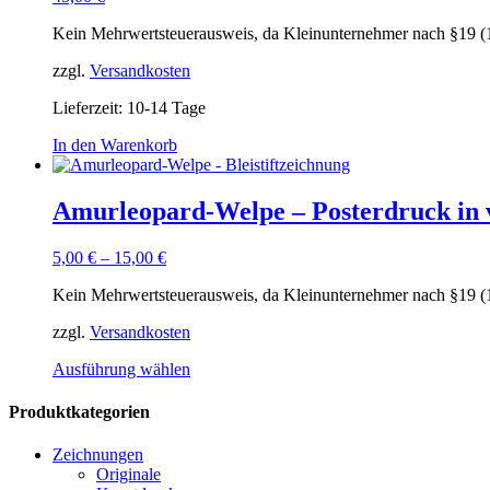
Kein Mehrwertsteuerausweis, da Kleinunternehmer nach §19 (
zzgl.
Versandkosten
Lieferzeit:
10-14 Tage
In den Warenkorb
Amurleopard-Welpe – Posterdruck in 
5,00
€
–
15,00
€
Kein Mehrwertsteuerausweis, da Kleinunternehmer nach §19 (
zzgl.
Versandkosten
Dieses
Ausführung wählen
Produkt
weist
Produktkategorien
mehrere
Varianten
Zeichnungen
auf.
Originale
Die