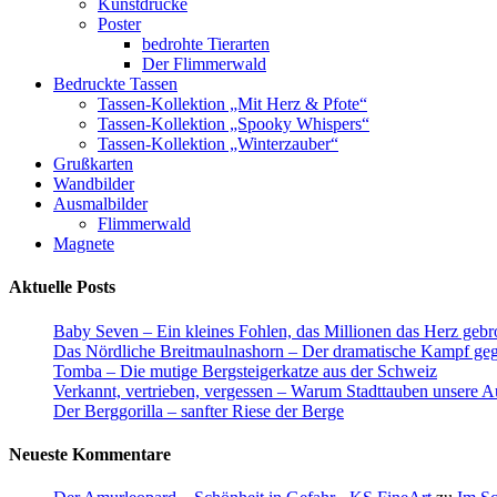
Kunstdrucke
Optionen
Poster
können
bedrohte Tierarten
auf
Der Flimmerwald
der
Bedruckte Tassen
Produktseite
Tassen-Kollektion „Mit Herz & Pfote“
gewählt
Tassen-Kollektion „Spooky Whispers“
werden
Tassen-Kollektion „Winterzauber“
Grußkarten
Wandbilder
Ausmalbilder
Flimmerwald
Magnete
Aktuelle Posts
Baby Seven – Ein kleines Fohlen, das Millionen das Herz gebr
Das Nördliche Breitmaulnashorn – Der dramatische Kampf geg
Tomba – Die mutige Bergsteigerkatze aus der Schweiz
Verkannt, vertrieben, vergessen – Warum Stadttauben unsere 
Der Berggorilla – sanfter Riese der Berge
Neueste Kommentare