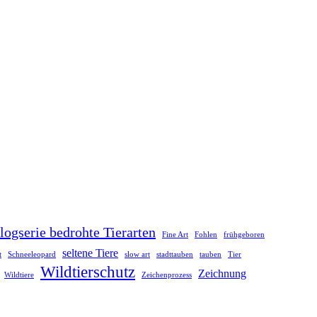
logserie bedrohte Tierarten
Fine Art
Fohlen
frühgeboren
seltene Tiere
t
Schneeleopard
slow art
stadttauben
tauben
Tier
Wildtierschutz
Zeichnung
Wildtiere
Zeichenprozess