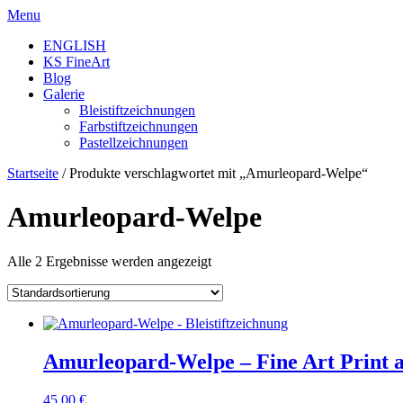
Skip
Menu
to
ENGLISH
content
KS FineArt
Blog
Galerie
Bleistiftzeichnungen
Farbstiftzeichnungen
Pastellzeichnungen
Startseite
/ Produkte verschlagwortet mit „Amurleopard-Welpe“
Amurleopard-Welpe
Alle 2 Ergebnisse werden angezeigt
Amurleopard-Welpe – Fine Art Print 
45,00
€