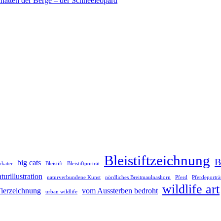
hatten der Berge – der Schneeleopard
Bleistiftzeichnung
B
big cats
rkater
Bleistift
Bleistiftporträt
turillustration
naturverbundene Kunst
nördliches Breitmaulnashorn
Pferd
Pferdeporträ
wildlife art
ierzeichnung
vom Aussterben bedroht
urban wildlife