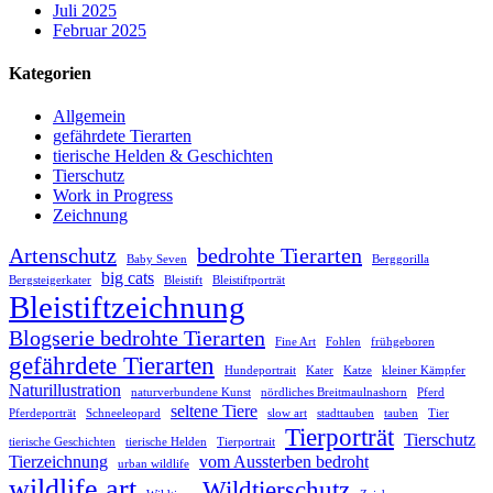
Juli 2025
Februar 2025
Kategorien
Allgemein
gefährdete Tierarten
tierische Helden & Geschichten
Tierschutz
Work in Progress
Zeichnung
Artenschutz
bedrohte Tierarten
Baby Seven
Berggorilla
big cats
Bergsteigerkater
Bleistift
Bleistiftporträt
Bleistiftzeichnung
Blogserie bedrohte Tierarten
Fine Art
Fohlen
frühgeboren
gefährdete Tierarten
Hundeportrait
Kater
Katze
kleiner Kämpfer
Naturillustration
naturverbundene Kunst
nördliches Breitmaulnashorn
Pferd
seltene Tiere
Pferdeporträt
Schneeleopard
slow art
stadttauben
tauben
Tier
Tierporträt
Tierschutz
tierische Geschichten
tierische Helden
Tierportrait
Tierzeichnung
vom Aussterben bedroht
urban wildlife
wildlife art
Wildtierschutz