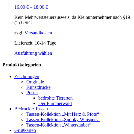
16,00
€
–
18,00
€
Kein Mehrwertsteuerausweis, da Kleinunternehmer nach §19
(1) UStG.
zzgl.
Versandkosten
Lieferzeit:
10-14 Tage
Dieses
Ausführung wählen
Produkt
weist
Produktkategorien
mehrere
Varianten
Zeichnungen
auf.
Originale
Die
Kunstdrucke
Optionen
Poster
können
bedrohte Tierarten
auf
Der Flimmerwald
der
Bedruckte Tassen
Produktseite
Tassen-Kollektion „Mit Herz & Pfote“
gewählt
Tassen-Kollektion „Spooky Whispers“
werden
Tassen-Kollektion „Winterzauber“
Grußkarten