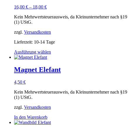
16,00
€
–
18,00
€
Kein Mehrwertsteuerausweis, da Kleinunternehmer nach §19
(1) UStG.
zzgl.
Versandkosten
Lieferzeit:
10-14 Tage
Dieses
Ausführung wählen
Produkt
weist
mehrere
Magnet Elefant
Varianten
auf.
4,50
€
Die
Optionen
Kein Mehrwertsteuerausweis, da Kleinunternehmer nach §19
können
(1) UStG.
auf
der
zzgl.
Versandkosten
Produktseite
gewählt
In den Warenkorb
werden