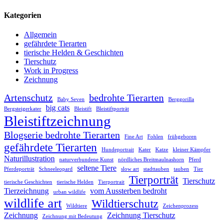
Kategorien
Allgemein
gefährdete Tierarten
tierische Helden & Geschichten
Tierschutz
Work in Progress
Zeichnung
Artenschutz
bedrohte Tierarten
Baby Seven
Berggorilla
big cats
Bergsteigerkater
Bleistift
Bleistiftporträt
Bleistiftzeichnung
Blogserie bedrohte Tierarten
Fine Art
Fohlen
frühgeboren
gefährdete Tierarten
Hundeportrait
Kater
Katze
kleiner Kämpfer
Naturillustration
naturverbundene Kunst
nördliches Breitmaulnashorn
Pferd
seltene Tiere
Pferdeporträt
Schneeleopard
slow art
stadttauben
tauben
Tier
Tierporträt
Tierschutz
tierische Geschichten
tierische Helden
Tierportrait
Tierzeichnung
vom Aussterben bedroht
urban wildlife
wildlife art
Wildtierschutz
Wildtiere
Zeichenprozess
Zeichnung
Zeichnung Tierschutz
Zeichnung mit Bedeutung