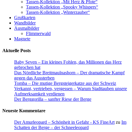
Tassen-Kollektion „Mit Herz & Pfote“
Tassen-Kollektion „Spooky Whispers“
Tassen-Kollektion „Winterzauber“
Grußkarten
Wandbilder
Ausmalbilder
Flimmerwald
Magnete
Aktuelle Posts
Baby Seven – Ein kleines Fohlen, das Millionen das Herz
gebrochen hat
Das Nördliche Breitmaulnashorn – Der dramatische Kampf
gegen das Aussterben
Tomba – Die mutige Bergsteigerkatze aus der Schweiz
Verkannt, vertrieben, vergessen – Warum Stadttauben unsere
Aufmerksamkeit verdienen
Der Berggorilla – sanfter Riese der Berge
Neueste Kommentare
Der Amurleopard – Schönheit in Gefahr - KS FineArt
zu
Im
Schatten der Berge – der Schneeleopard