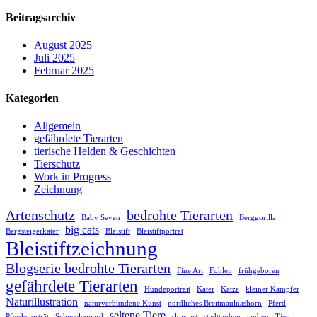
Beitragsarchiv
August 2025
Juli 2025
Februar 2025
Kategorien
Allgemein
gefährdete Tierarten
tierische Helden & Geschichten
Tierschutz
Work in Progress
Zeichnung
Artenschutz
bedrohte Tierarten
Baby Seven
Berggorilla
big cats
Bergsteigerkater
Bleistift
Bleistiftporträt
Bleistiftzeichnung
Blogserie bedrohte Tierarten
Fine Art
Fohlen
frühgeboren
gefährdete Tierarten
Hundeportrait
Kater
Katze
kleiner Kämpfer
Naturillustration
naturverbundene Kunst
nördliches Breitmaulnashorn
Pferd
seltene Tiere
Pferdeporträt
Schneeleopard
slow art
stadttauben
tauben
Tier