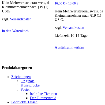
Kein Mehrwertsteuerausweis, da
16,00
€
–
18,00
€
Kleinunternehmer nach §19 (1)
UStG.
Kein Mehrwertsteuerausweis, da
Kleinunternehmer nach §19 (1)
zzgl.
Versandkosten
UStG.
zzgl.
Versandkosten
In den Warenkorb
Lieferzeit:
10-14 Tage
Dieses
Ausführung wählen
Produkt
weist
mehrere
Varianten
auf.
Produktkategorien
Die
Optionen
Zeichnungen
können
Originale
auf
Kunstdrucke
der
Poster
Produktseite
bedrohte Tierarten
gewählt
Der Flimmerwald
werden
Bedruckte Tassen