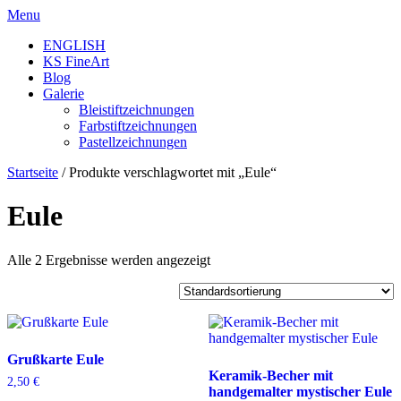
Skip
Menu
to
ENGLISH
content
KS FineArt
Blog
Galerie
Bleistiftzeichnungen
Farbstiftzeichnungen
Pastellzeichnungen
Startseite
/ Produkte verschlagwortet mit „Eule“
Eule
Alle 2 Ergebnisse werden angezeigt
Grußkarte Eule
Keramik-Becher mit
2,50
€
handgemalter mystischer Eule