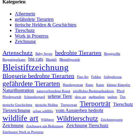
Kategorien
Allgemein
gefährdete Tierarten
tierische Helden & Geschichten
Tierschutz
Work in Progress
Zeichnung
Artenschutz
bedrohte Tierarten
Baby Seven
Berggorilla
big cats
Bergsteigerkater
Bleistift
Bleistiftporträt
Bleistiftzeichnung
Blogserie bedrohte Tierarten
Fine Art
Fohlen
frühgeboren
gefährdete Tierarten
Hundeportrait
Kater
Katze
kleiner Kämpfer
Naturillustration
naturverbundene Kunst
nördliches Breitmaulnashorn
Pferd
seltene Tiere
Pferdeporträt
Schneeleopard
slow art
stadttauben
tauben
Tier
Tierporträt
Tierschutz
tierische Geschichten
tierische Helden
Tierportrait
Tierzeichnung
vom Aussterben bedroht
urban wildlife
wildlife art
Wildtierschutz
Wildtiere
Zeichenprozess
Zeichnung
Zeichnung Tierschutz
Zeichnung mit Bedeutung
Zeichnung Work in Progress