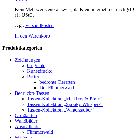
Kein Mehrwertsteuerausweis, da Kleinunternehmer nach §19
(1) UStG.
zzgl.
Versandkosten
In den Warenkorb
Produktkategorien
Zeichnungen
Originale
Kunstdrucke
Poster
bedrohte Tierarten
Der Flimmerwald
Bedruckte Tassen
Tassen-Kollektion „Mit Herz & Pfote“
Tassen-Kollektion „Spooky Whispers“
Tassen-Kollektion „Winterzauber“
Grußkarten
Wandbilder
Ausmalbilder
Flimmerwald
Magnete