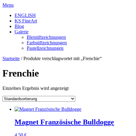
Skip
Menu
to
ENGLISH
content
KS FineArt
Blog
Galerie
Bleistiftzeichnungen
Farbstiftzeichnungen
Pastellzeichnungen
Startseite
/ Produkte verschlagwortet mit „Frenchie“
Frenchie
Einzelnes Ergebnis wird angezeigt
Magnet Französische Bulldogge
4,50
€