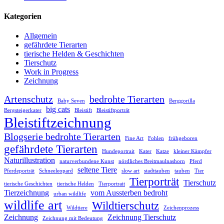
Kategorien
Allgemein
gefährdete Tierarten
tierische Helden & Geschichten
Tierschutz
Work in Progress
Zeichnung
Artenschutz
bedrohte Tierarten
Baby Seven
Berggorilla
big cats
Bergsteigerkater
Bleistift
Bleistiftporträt
Bleistiftzeichnung
Blogserie bedrohte Tierarten
Fine Art
Fohlen
frühgeboren
gefährdete Tierarten
Hundeportrait
Kater
Katze
kleiner Kämpfer
Naturillustration
naturverbundene Kunst
nördliches Breitmaulnashorn
Pferd
seltene Tiere
Pferdeporträt
Schneeleopard
slow art
stadttauben
tauben
Tier
Tierporträt
Tierschutz
tierische Geschichten
tierische Helden
Tierportrait
Tierzeichnung
vom Aussterben bedroht
urban wildlife
wildlife art
Wildtierschutz
Wildtiere
Zeichenprozess
Zeichnung
Zeichnung Tierschutz
Zeichnung mit Bedeutung