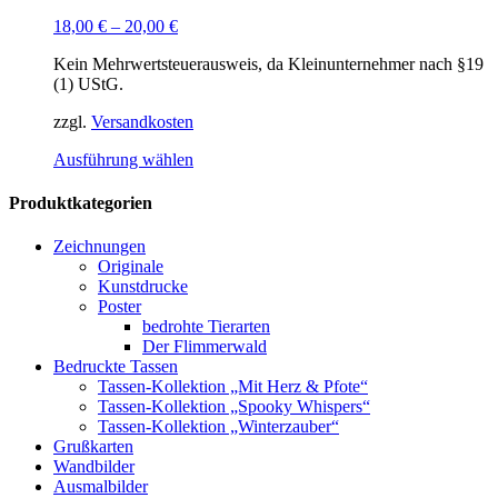
18,00
€
–
20,00
€
Kein Mehrwertsteuerausweis, da Kleinunternehmer nach §19
(1) UStG.
zzgl.
Versandkosten
Dieses
Ausführung wählen
Produkt
weist
Produktkategorien
mehrere
Varianten
Zeichnungen
auf.
Originale
Die
Kunstdrucke
Optionen
Poster
können
bedrohte Tierarten
auf
Der Flimmerwald
der
Bedruckte Tassen
Produktseite
Tassen-Kollektion „Mit Herz & Pfote“
gewählt
Tassen-Kollektion „Spooky Whispers“
werden
Tassen-Kollektion „Winterzauber“
Grußkarten
Wandbilder
Ausmalbilder