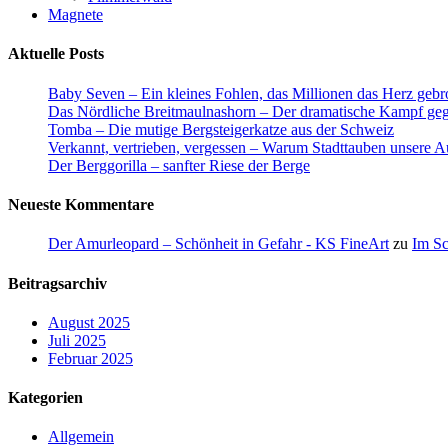
Magnete
Aktuelle Posts
Baby Seven – Ein kleines Fohlen, das Millionen das Herz gebr
Das Nördliche Breitmaulnashorn – Der dramatische Kampf geg
Tomba – Die mutige Bergsteigerkatze aus der Schweiz
Verkannt, vertrieben, vergessen – Warum Stadttauben unsere 
Der Berggorilla – sanfter Riese der Berge
Neueste Kommentare
Der Amurleopard – Schönheit in Gefahr - KS FineArt
zu
Im Sc
Beitragsarchiv
August 2025
Juli 2025
Februar 2025
Kategorien
Allgemein