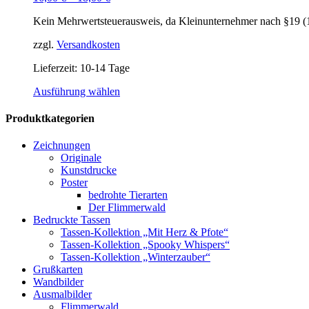
Kein Mehrwertsteuerausweis, da Kleinunternehmer nach §19 (
zzgl.
Versandkosten
Lieferzeit:
10-14 Tage
Dieses
Ausführung wählen
Produkt
weist
Produktkategorien
mehrere
Varianten
Zeichnungen
auf.
Originale
Die
Kunstdrucke
Optionen
Poster
können
bedrohte Tierarten
auf
Der Flimmerwald
der
Bedruckte Tassen
Produktseite
Tassen-Kollektion „Mit Herz & Pfote“
gewählt
Tassen-Kollektion „Spooky Whispers“
werden
Tassen-Kollektion „Winterzauber“
Grußkarten
Wandbilder
Ausmalbilder
Flimmerwald