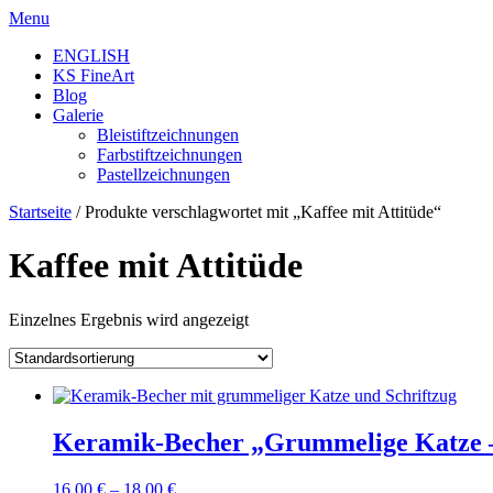
Skip
Menu
to
ENGLISH
content
KS FineArt
Blog
Galerie
Bleistiftzeichnungen
Farbstiftzeichnungen
Pastellzeichnungen
Startseite
/ Produkte verschlagwortet mit „Kaffee mit Attitüde“
Kaffee mit Attitüde
Einzelnes Ergebnis wird angezeigt
Keramik-Becher „Grummelige Katze –
16,00
€
–
18,00
€