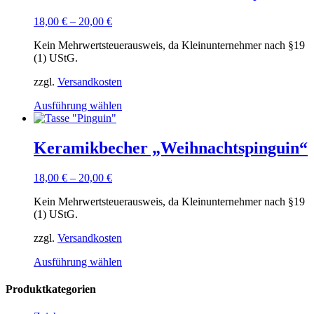
auf.
18,00
€
–
20,00
€
Die
Optionen
Kein Mehrwertsteuerausweis, da Kleinunternehmer nach §19
können
(1) UStG.
auf
der
zzgl.
Versandkosten
Produktseite
gewählt
Dieses
Ausführung wählen
werden
Produkt
weist
mehrere
Keramikbecher „Weihnachtspinguin“
Varianten
auf.
18,00
€
–
20,00
€
Die
Optionen
Kein Mehrwertsteuerausweis, da Kleinunternehmer nach §19
können
(1) UStG.
auf
der
zzgl.
Versandkosten
Produktseite
gewählt
Dieses
Ausführung wählen
werden
Produkt
weist
Produktkategorien
mehrere
Varianten