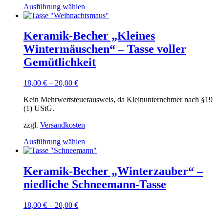
Dieses
Ausführung wählen
Produkt
weist
mehrere
Keramik-Becher „Kleines
Varianten
Wintermäuschen“ – Tasse voller
auf.
Die
Gemütlichkeit
Optionen
können
18,00
€
–
20,00
€
auf
der
Kein Mehrwertsteuerausweis, da Kleinunternehmer nach §19
Produktseite
(1) UStG.
gewählt
werden
zzgl.
Versandkosten
Dieses
Ausführung wählen
Produkt
weist
mehrere
Keramik-Becher „Winterzauber“ –
Varianten
niedliche Schneemann-Tasse
auf.
Die
Optionen
18,00
€
–
20,00
€
können