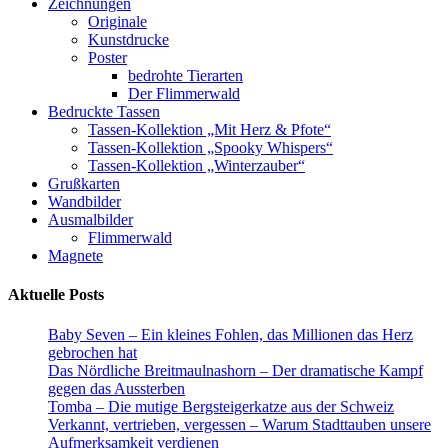
Zeichnungen
auf.
Originale
Die
Kunstdrucke
Optionen
Poster
können
bedrohte Tierarten
auf
Der Flimmerwald
der
Bedruckte Tassen
Produktseite
Tassen-Kollektion „Mit Herz & Pfote“
gewählt
Tassen-Kollektion „Spooky Whispers“
werden
Tassen-Kollektion „Winterzauber“
Grußkarten
Wandbilder
Ausmalbilder
Flimmerwald
Magnete
Aktuelle Posts
Baby Seven – Ein kleines Fohlen, das Millionen das Herz
gebrochen hat
Das Nördliche Breitmaulnashorn – Der dramatische Kampf
gegen das Aussterben
Tomba – Die mutige Bergsteigerkatze aus der Schweiz
Verkannt, vertrieben, vergessen – Warum Stadttauben unsere
Aufmerksamkeit verdienen