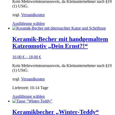
auf
Kein Mehrwertsteuerausweis, da Kleinunternehmer nach §19
der
(1) UStG.
Produktseite
gewählt
zzgl.
Versandkosten
werden
Dieses
Ausführung wählen
Produkt
weist
mehrere
Keramik-Becher mit handgemaltem
Varianten
Katzenmotiv „Dein Ernst?!“
auf.
Die
Optionen
16,00
€
–
18,00
€
können
auf
Kein Mehrwertsteuerausweis, da Kleinunternehmer nach §19
der
(1) UStG.
Produktseite
gewählt
zzgl.
Versandkosten
werden
Lieferzeit:
10-14 Tage
Dieses
Ausführung wählen
Produkt
weist
mehrere
Keramikbecher „Winter-Teddy“
Varianten