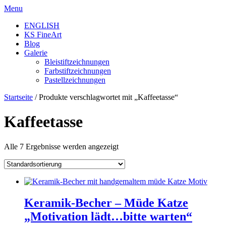
Skip
Menu
to
ENGLISH
content
KS FineArt
Blog
Galerie
Bleistiftzeichnungen
Farbstiftzeichnungen
Pastellzeichnungen
Startseite
/ Produkte verschlagwortet mit „Kaffeetasse“
Kaffeetasse
Alle 7 Ergebnisse werden angezeigt
Keramik-Becher – Müde Katze
„Motivation lädt…bitte warten“