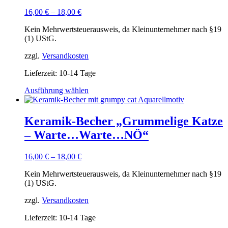
16,00
€
–
18,00
€
Kein Mehrwertsteuerausweis, da Kleinunternehmer nach §19
(1) UStG.
zzgl.
Versandkosten
Lieferzeit:
10-14 Tage
Dieses
Ausführung wählen
Produkt
weist
mehrere
Keramik-Becher „Grummelige Katze
Varianten
– Warte…Warte…NÖ“
auf.
Die
Optionen
16,00
€
–
18,00
€
können
auf
Kein Mehrwertsteuerausweis, da Kleinunternehmer nach §19
der
(1) UStG.
Produktseite
gewählt
zzgl.
Versandkosten
werden
Lieferzeit:
10-14 Tage