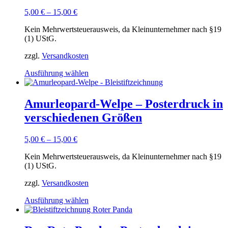
5,00
€
–
15,00
€
Kein Mehrwertsteuerausweis, da Kleinunternehmer nach §19
(1) UStG.
zzgl.
Versandkosten
Dieses
Ausführung wählen
Produkt
weist
mehrere
Amurleopard-Welpe – Posterdruck in
Varianten
verschiedenen Größen
auf.
Die
Optionen
5,00
€
–
15,00
€
können
auf
Kein Mehrwertsteuerausweis, da Kleinunternehmer nach §19
der
(1) UStG.
Produktseite
gewählt
zzgl.
Versandkosten
werden
Dieses
Ausführung wählen
Produkt
weist
mehrere