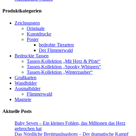
Produkt
weist
Produktkategorien
mehrere
Varianten
Zeichnungen
auf.
Originale
Die
Kunstdrucke
Optionen
Poster
können
bedrohte Tierarten
auf
Der Flimmerwald
der
Bedruckte Tassen
Produktseite
Tassen-Kollektion „Mit Herz & Pfote“
gewählt
Tassen-Kollektion „Spooky Whispers“
werden
Tassen-Kollektion „Winterzauber“
Grußkarten
Wandbilder
Ausmalbilder
Flimmerwald
Magnete
Aktuelle Posts
Baby Seven – Ein kleines Fohlen, das Millionen das Herz
gebrochen hat
Das Nördliche Breitmaulnashorn – Der dramatische Kampf