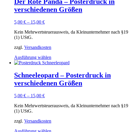
Der Rote Panda – Posterdruck in
Varianten
verschiedenen Größen
auf.
Die
Optionen
5,00
€
–
15,00
€
können
auf
Kein Mehrwertsteuerausweis, da Kleinunternehmer nach §19
der
(1) UStG.
Produktseite
gewählt
zzgl.
Versandkosten
werden
Dieses
Ausführung wählen
Produkt
weist
mehrere
Schneeleopard – Posterdruck in
Varianten
verschiedenen Größen
auf.
Die
Optionen
5,00
€
–
15,00
€
können
auf
Kein Mehrwertsteuerausweis, da Kleinunternehmer nach §19
der
(1) UStG.
Produktseite
gewählt
zzgl.
Versandkosten
werden
Dieses
Ausführung wählen