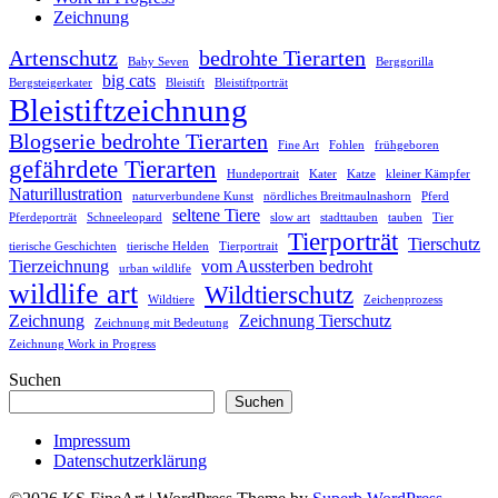
Zeichnung
Artenschutz
bedrohte Tierarten
Baby Seven
Berggorilla
big cats
Bergsteigerkater
Bleistift
Bleistiftporträt
Bleistiftzeichnung
Blogserie bedrohte Tierarten
Fine Art
Fohlen
frühgeboren
gefährdete Tierarten
Hundeportrait
Kater
Katze
kleiner Kämpfer
Naturillustration
naturverbundene Kunst
nördliches Breitmaulnashorn
Pferd
seltene Tiere
Pferdeporträt
Schneeleopard
slow art
stadttauben
tauben
Tier
Tierporträt
Tierschutz
tierische Geschichten
tierische Helden
Tierportrait
Tierzeichnung
vom Aussterben bedroht
urban wildlife
wildlife art
Wildtierschutz
Wildtiere
Zeichenprozess
Zeichnung
Zeichnung Tierschutz
Zeichnung mit Bedeutung
Zeichnung Work in Progress
Suchen
Suchen
Impressum
Datenschutzerklärung