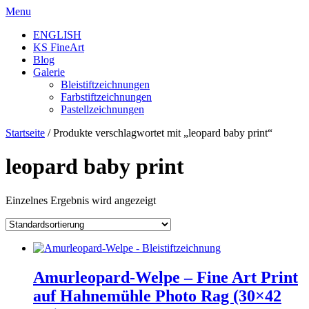
Skip
Menu
to
ENGLISH
content
KS FineArt
Blog
Galerie
Bleistiftzeichnungen
Farbstiftzeichnungen
Pastellzeichnungen
Startseite
/ Produkte verschlagwortet mit „leopard baby print“
leopard baby print
Einzelnes Ergebnis wird angezeigt
Amurleopard-Welpe – Fine Art Print
auf Hahnemühle Photo Rag (30×42