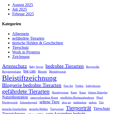
August 2025
Juli 2025
Februar 2025
Kategorien
Allgemein
gefährdete Tierarten
tierische Helden & Geschichten
Tierschutz
Work in Progress
Zeichnung
Artenschutz
bedrohte Tierarten
Baby Seven
Berggorilla
big cats
Bergsteigerkater
Bleistift
Bleistiftporträt
Bleistiftzeichnung
Blogserie bedrohte Tierarten
Fine Art
Fohlen
frühgeboren
gefährdete Tierarten
Hundeportrait
Kater
Katze
kleiner Kämpfer
Naturillustration
naturverbundene Kunst
nördliches Breitmaulnashorn
Pferd
seltene Tiere
Pferdeporträt
Schneeleopard
slow art
stadttauben
tauben
Tier
Tierporträt
Tierschutz
tierische Geschichten
tierische Helden
Tierportrait
Tierzeichnung
vom Aussterben bedroht