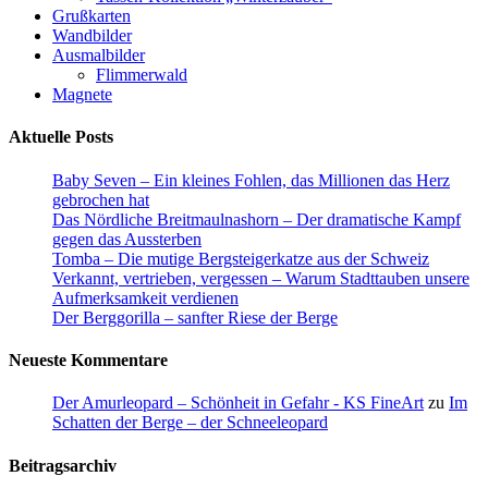
Grußkarten
Wandbilder
Ausmalbilder
Flimmerwald
Magnete
Aktuelle Posts
Baby Seven – Ein kleines Fohlen, das Millionen das Herz
gebrochen hat
Das Nördliche Breitmaulnashorn – Der dramatische Kampf
gegen das Aussterben
Tomba – Die mutige Bergsteigerkatze aus der Schweiz
Verkannt, vertrieben, vergessen – Warum Stadttauben unsere
Aufmerksamkeit verdienen
Der Berggorilla – sanfter Riese der Berge
Neueste Kommentare
Der Amurleopard – Schönheit in Gefahr - KS FineArt
zu
Im
Schatten der Berge – der Schneeleopard
Beitragsarchiv