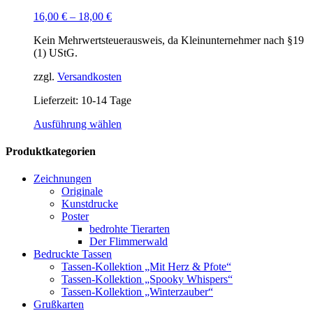
16,00
€
–
18,00
€
Kein Mehrwertsteuerausweis, da Kleinunternehmer nach §19
(1) UStG.
zzgl.
Versandkosten
Lieferzeit:
10-14 Tage
Dieses
Ausführung wählen
Produkt
weist
Produktkategorien
mehrere
Varianten
Zeichnungen
auf.
Originale
Die
Kunstdrucke
Optionen
Poster
können
bedrohte Tierarten
auf
Der Flimmerwald
der
Bedruckte Tassen
Produktseite
Tassen-Kollektion „Mit Herz & Pfote“
gewählt
Tassen-Kollektion „Spooky Whispers“
werden
Tassen-Kollektion „Winterzauber“
Grußkarten