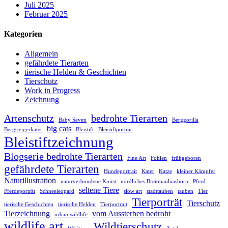
Juli 2025
Februar 2025
Kategorien
Allgemein
gefährdete Tierarten
tierische Helden & Geschichten
Tierschutz
Work in Progress
Zeichnung
Artenschutz
bedrohte Tierarten
Baby Seven
Berggorilla
big cats
Bergsteigerkater
Bleistift
Bleistiftporträt
Bleistiftzeichnung
Blogserie bedrohte Tierarten
Fine Art
Fohlen
frühgeboren
gefährdete Tierarten
Hundeportrait
Kater
Katze
kleiner Kämpfer
Naturillustration
naturverbundene Kunst
nördliches Breitmaulnashorn
Pferd
seltene Tiere
Pferdeporträt
Schneeleopard
slow art
stadttauben
tauben
Tier
Tierporträt
Tierschutz
tierische Geschichten
tierische Helden
Tierportrait
Tierzeichnung
vom Aussterben bedroht
urban wildlife
wildlife art
Wildtierschutz