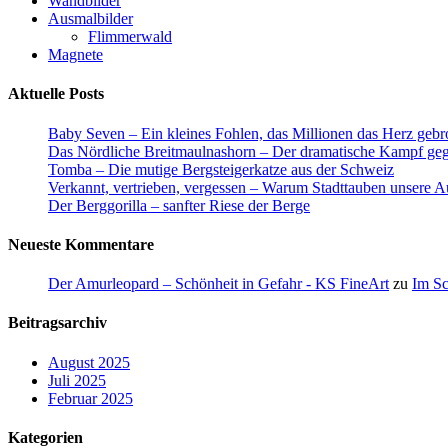
Wandbilder
Ausmalbilder
Flimmerwald
Magnete
Aktuelle Posts
Baby Seven – Ein kleines Fohlen, das Millionen das Herz gebr
Das Nördliche Breitmaulnashorn – Der dramatische Kampf geg
Tomba – Die mutige Bergsteigerkatze aus der Schweiz
Verkannt, vertrieben, vergessen – Warum Stadttauben unsere 
Der Berggorilla – sanfter Riese der Berge
Neueste Kommentare
Der Amurleopard – Schönheit in Gefahr - KS FineArt
zu
Im Sc
Beitragsarchiv
August 2025
Juli 2025
Februar 2025
Kategorien