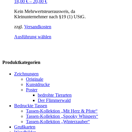
18,00
€
–
20,00
€
Kein Mehrwertsteuerausweis, da
Kleinunternehmer nach §19 (1) UStG.
zzgl.
Versandkosten
Dieses
Ausführung wählen
Produkt
weist
mehrere
Varianten
Produktkategorien
auf.
Die
Optionen
Zeichnungen
können
Originale
auf
Kunstdrucke
der
Poster
Produktseite
bedrohte Tierarten
gewählt
Der Flimmerwald
werden
Bedruckte Tassen
Tassen-Kollektion „Mit Herz & Pfote“
Tassen-Kollektion „Spooky Whispers“
Tassen-Kollektion „Winterzauber“
Grußkarten