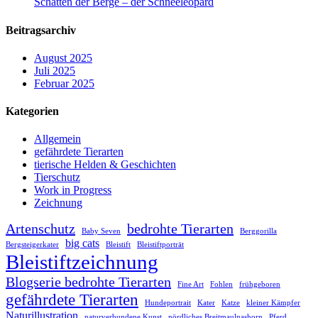
Schatten der Berge – der Schneeleopard
Beitragsarchiv
August 2025
Juli 2025
Februar 2025
Kategorien
Allgemein
gefährdete Tierarten
tierische Helden & Geschichten
Tierschutz
Work in Progress
Zeichnung
Artenschutz
bedrohte Tierarten
Baby Seven
Berggorilla
big cats
Bergsteigerkater
Bleistift
Bleistiftporträt
Bleistiftzeichnung
Blogserie bedrohte Tierarten
Fine Art
Fohlen
frühgeboren
gefährdete Tierarten
Hundeportrait
Kater
Katze
kleiner Kämpfer
Naturillustration
naturverbundene Kunst
nördliches Breitmaulnashorn
Pferd