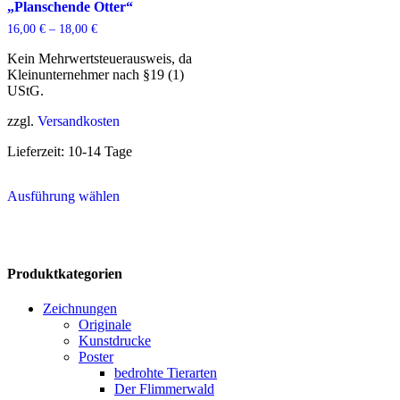
„Planschende Otter“
16,00
€
–
18,00
€
Kein Mehrwertsteuerausweis, da
Kleinunternehmer nach §19 (1)
UStG.
zzgl.
Versandkosten
Lieferzeit:
10-14 Tage
Dieses
Ausführung wählen
Produkt
weist
mehrere
Varianten
auf.
Produktkategorien
Die
Optionen
Zeichnungen
können
Originale
auf
Kunstdrucke
der
Poster
Produktseite
bedrohte Tierarten
gewählt
Der Flimmerwald
werden