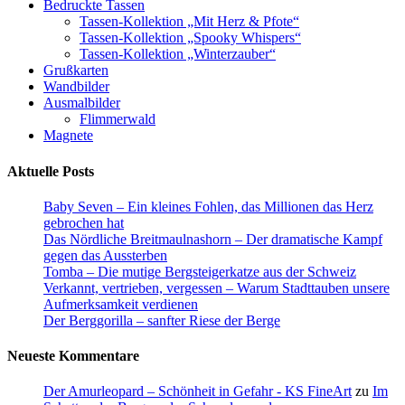
Bedruckte Tassen
Tassen-Kollektion „Mit Herz & Pfote“
Tassen-Kollektion „Spooky Whispers“
Tassen-Kollektion „Winterzauber“
Grußkarten
Wandbilder
Ausmalbilder
Flimmerwald
Magnete
Aktuelle Posts
Baby Seven – Ein kleines Fohlen, das Millionen das Herz
gebrochen hat
Das Nördliche Breitmaulnashorn – Der dramatische Kampf
gegen das Aussterben
Tomba – Die mutige Bergsteigerkatze aus der Schweiz
Verkannt, vertrieben, vergessen – Warum Stadttauben unsere
Aufmerksamkeit verdienen
Der Berggorilla – sanfter Riese der Berge
Neueste Kommentare
Der Amurleopard – Schönheit in Gefahr - KS FineArt
zu
Im