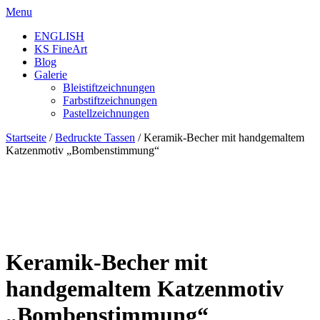
Skip
Menu
to
ENGLISH
content
KS FineArt
Blog
Galerie
Bleistiftzeichnungen
Farbstiftzeichnungen
Pastellzeichnungen
Startseite
/
Bedruckte Tassen
/ Keramik-Becher mit handgemaltem
Katzenmotiv „Bombenstimmung“
Keramik-Becher mit
handgemaltem Katzenmotiv
„Bombenstimmung“