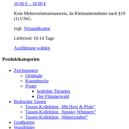
Optionen
16,00
€
–
18,00
€
können
auf
Kein Mehrwertsteuerausweis, da Kleinunternehmer nach §19
der
(1) UStG.
Produktseite
gewählt
zzgl.
Versandkosten
werden
Lieferzeit:
10-14 Tage
Dieses
Ausführung wählen
Produkt
weist
Produktkategorien
mehrere
Varianten
Zeichnungen
auf.
Originale
Die
Kunstdrucke
Optionen
Poster
können
bedrohte Tierarten
auf
Der Flimmerwald
der
Bedruckte Tassen
Produktseite
Tassen-Kollektion „Mit Herz & Pfote“
gewählt
Tassen-Kollektion „Spooky Whispers“
werden
Tassen-Kollektion „Winterzauber“
Grußkarten
Wandbilder