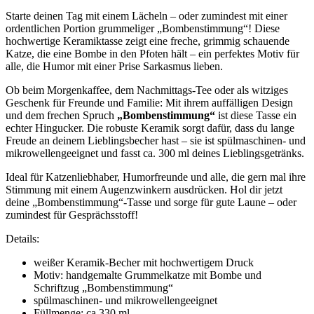
Starte deinen Tag mit einem Lächeln – oder zumindest mit einer
ordentlichen Portion grummeliger „Bombenstimmung“! Diese
hochwertige Keramiktasse zeigt eine freche, grimmig schauende
Katze, die eine Bombe in den Pfoten hält – ein perfektes Motiv für
alle, die Humor mit einer Prise Sarkasmus lieben.
Ob beim Morgenkaffee, dem Nachmittags-Tee oder als witziges
Geschenk für Freunde und Familie: Mit ihrem auffälligen Design
und dem frechen Spruch
„Bombenstimmung“
ist diese Tasse ein
echter Hingucker. Die robuste Keramik sorgt dafür, dass du lange
Freude an deinem Lieblingsbecher hast – sie ist spülmaschinen- und
mikrowellengeeignet und fasst ca. 300 ml deines Lieblingsgetränks.
Ideal für Katzenliebhaber, Humorfreunde und alle, die gern mal ihre
Stimmung mit einem Augenzwinkern ausdrücken. Hol dir jetzt
deine „Bombenstimmung“-Tasse und sorge für gute Laune – oder
zumindest für Gesprächsstoff!
Details:
weißer Keramik-Becher mit hochwertigem Druck
Motiv: handgemalte Grummelkatze mit Bombe und
Schriftzug „Bombenstimmung“
spülmaschinen- und mikrowellengeeignet
Füllmenge: ca 330 ml