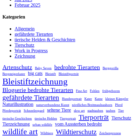
Februar 2025
Kategorien
Allgemein
gefährdete Tierarten
tierische Helden & Geschichten
Tierschutz
Work in Progress
Zeichnung
Artenschutz
bedrohte Tierarten
Baby Seven
Berggorilla
big cats
Bergsteigerkater
Bleistift
Bleistiftporträt
Bleistiftzeichnung
Blogserie bedrohte Tierarten
Fine Art
Fohlen
frühgeboren
gefährdete Tierarten
Hundeportrait
Kater
Katze
kleiner Kämpfer
Naturillustration
naturverbundene Kunst
nördliches Breitmaulnashorn
Pferd
seltene Tiere
Pferdeporträt
Schneeleopard
slow art
stadttauben
tauben
Tier
Tierporträt
Tierschutz
tierische Geschichten
tierische Helden
Tierportrait
Tierzeichnung
vom Aussterben bedroht
urban wildlife
wildlife art
Wildtierschutz
Wildtiere
Zeichenprozess