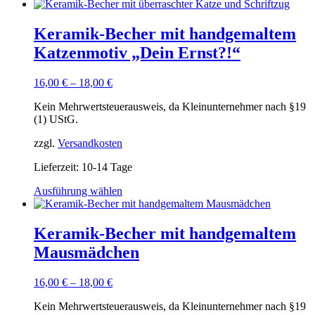
Keramik-Becher mit handgemaltem
Katzenmotiv „Dein Ernst?!“
16,00
€
–
18,00
€
Kein Mehrwertsteuerausweis, da Kleinunternehmer nach §19
(1) UStG.
zzgl.
Versandkosten
Lieferzeit:
10-14 Tage
Dieses
Ausführung wählen
Produkt
weist
mehrere
Keramik-Becher mit handgemaltem
Varianten
Mausmädchen
auf.
Die
Optionen
16,00
€
–
18,00
€
können
auf
Kein Mehrwertsteuerausweis, da Kleinunternehmer nach §19