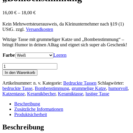
16,00
€
–
18,00
€
Kein Mehrwertsteuerausweis, da Kleinunternehmer nach §19 (1)
UStG.
zzgl.
Versandkosten
Witzige Tasse mit grummeliger Katze und „Bombenstimmung“ –
bringt Humor in deinen Alltag und eignet sich super als Geschenk!
Farbe
Leeren
Keramik-
Becher
In den Warenkorb
mit
handgemaltem
Artikelnummer:
n. v.
Kategorie:
Bedruckte Tassen
Schlagwörter:
Katzenmotiv
bedruckte Tasse
,
Bombenstimmung
,
grummelige Katze
,
humorvoll
,
"Bombenstimmung"
Katzentasse
,
Keramikbecher
,
Keramiktasse
,
lustige Tasse
Menge
Beschreibung
Zusätzliche Informationen
Produktsicherheit
Beschreibung