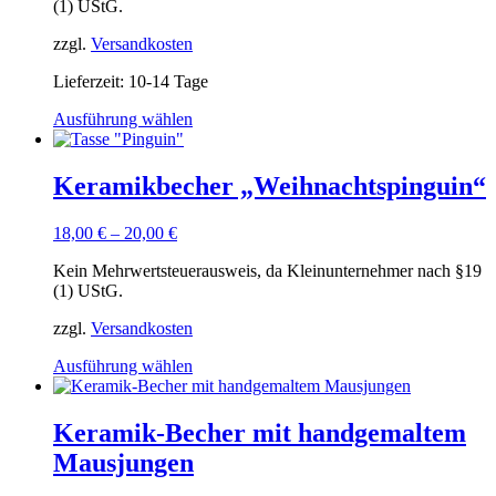
der
(1) UStG.
Produktseite
gewählt
zzgl.
Versandkosten
werden
Lieferzeit:
10-14 Tage
Dieses
Ausführung wählen
Produkt
weist
mehrere
Keramikbecher „Weihnachtspinguin“
Varianten
auf.
18,00
€
–
20,00
€
Die
Optionen
Kein Mehrwertsteuerausweis, da Kleinunternehmer nach §19
können
(1) UStG.
auf
der
zzgl.
Versandkosten
Produktseite
gewählt
Dieses
Ausführung wählen
werden
Produkt
weist
mehrere
Keramik-Becher mit handgemaltem
Varianten
Mausjungen
auf.
Die