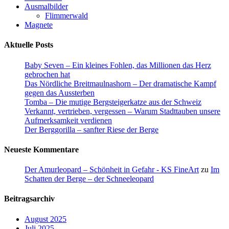
Ausmalbilder
Flimmerwald
Magnete
Aktuelle Posts
Baby Seven – Ein kleines Fohlen, das Millionen das Herz
gebrochen hat
Das Nördliche Breitmaulnashorn – Der dramatische Kampf
gegen das Aussterben
Tomba – Die mutige Bergsteigerkatze aus der Schweiz
Verkannt, vertrieben, vergessen – Warum Stadttauben unsere
Aufmerksamkeit verdienen
Der Berggorilla – sanfter Riese der Berge
Neueste Kommentare
Der Amurleopard – Schönheit in Gefahr - KS FineArt
zu
Im
Schatten der Berge – der Schneeleopard
Beitragsarchiv
August 2025
Juli 2025