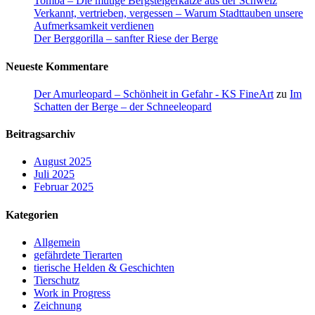
Tomba – Die mutige Bergsteigerkatze aus der Schweiz
Verkannt, vertrieben, vergessen – Warum Stadttauben unsere
Aufmerksamkeit verdienen
Der Berggorilla – sanfter Riese der Berge
Neueste Kommentare
Der Amurleopard – Schönheit in Gefahr - KS FineArt
zu
Im
Schatten der Berge – der Schneeleopard
Beitragsarchiv
August 2025
Juli 2025
Februar 2025
Kategorien
Allgemein
gefährdete Tierarten
tierische Helden & Geschichten
Tierschutz
Work in Progress
Zeichnung