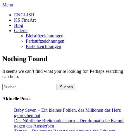
Skip
Menu
to
ENGLISH
content
KS FineArt
Blog
Galerie
Bleistiftzeichnungen
Farbstiftzeichnungen
Pastellzeichnungen
Nothing Found
It seems we can’t find what you’re looking for. Perhaps searching
can help.
Suchen
nach:
Aktuelle Posts
Baby Seven – Ein kleines Fohlen, das Millionen das Herz
gebrochen hat
Das Nördliche Breitmaulnashorn – Der dramatische Kampf
gegen das Aussterben