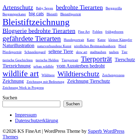
Artenschutz
bedrohte Tierarten
Baby Seven
Berggorilla
big cats
Bergsteigerkater
Bleistift
Bleistiftporträt
Bleistiftzeichnung
Blogserie bedrohte Tierarten
Fine Art
Fohlen
frühgeboren
gefährdete Tierarten
Hundeportrait
Kater
Katze
kleiner Kämpfer
Naturillustration
naturverbundene Kunst
nördliches Breitmaulnashorn
Pferd
seltene Tiere
Pferdeporträt
Schneeleopard
slow art
stadttauben
tauben
Tier
Tierporträt
Tierschutz
tierische Geschichten
tierische Helden
Tierportrait
Tierzeichnung
vom Aussterben bedroht
urban wildlife
wildlife art
Wildtierschutz
Wildtiere
Zeichenprozess
Zeichnung
Zeichnung Tierschutz
Zeichnung mit Bedeutung
Zeichnung Work in Progress
Suchen
Suchen
Impressum
Datenschutzerklärung
©2026 KS FineArt
| WordPress Theme by
Superb WordPress
Themes