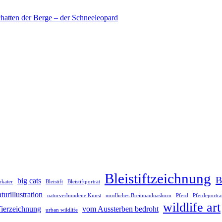
hatten der Berge – der Schneeleopard
Bleistiftzeichnung
B
big cats
rkater
Bleistift
Bleistiftporträt
turillustration
naturverbundene Kunst
nördliches Breitmaulnashorn
Pferd
Pferdeporträ
wildlife art
ierzeichnung
vom Aussterben bedroht
urban wildlife