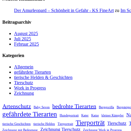
Der Amurleopard – Schönheit in Gefahr - KS FineArt
zu
Im Sc
Beitragsarchiv
August 2025
Juli 2025
Februar 2025
Kategorien
Allgemein
gefährdete Tierarten
tierische Helden & Geschichten
Tierschutz
Work in Progress
Zeichnung
Artenschutz
bedrohte Tierarten
Baby Seven
Berggorilla
Bergsteige
gefährdete Tierarten
Na
Hundeportrait
Kater
Katze
kleiner Kämpfer
Tierporträt
Tierschutz
T
tierische Geschichten
tierische Helden
Tierportrait
Zeichnung Tierschutz
Zeichnung mit Bedeutung
Zeichnung Work in Progress