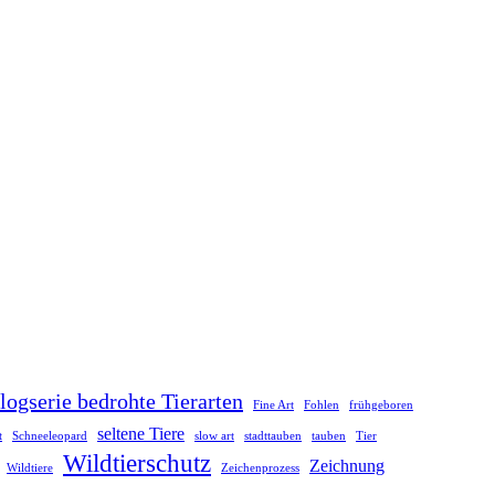
logserie bedrohte Tierarten
Fine Art
Fohlen
frühgeboren
seltene Tiere
t
Schneeleopard
slow art
stadttauben
tauben
Tier
Wildtierschutz
Zeichnung
Wildtiere
Zeichenprozess