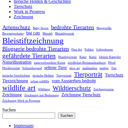
tierische Helden & Geschichten
Tierschutz
Work in Progress
Zeichnung
Artenschutz
bedrohte Tierarten
Baby Seven
Berggorilla
big cats
Bergsteigerkater
Bleistift
Bleistiftporträt
Bleistiftzeichnung
Blogserie bedrohte Tierarten
Fine Art
Fohlen
frühgeboren
gefährdete Tierarten
Hundeportrait
Kater
Katze
kleiner Kämpfer
Naturillustration
naturverbundene Kunst
nördliches Breitmaulnashorn
Pferd
seltene Tiere
Pferdeporträt
Schneeleopard
slow art
stadttauben
tauben
Tier
Tierporträt
Tierschutz
tierische Geschichten
tierische Helden
Tierportrait
Tierzeichnung
vom Aussterben bedroht
urban wildlife
wildlife art
Wildtierschutz
Wildtiere
Zeichenprozess
Zeichnung
Zeichnung Tierschutz
Zeichnung mit Bedeutung
Zeichnung Work in Progress
Suchen
Suchen
Impressum