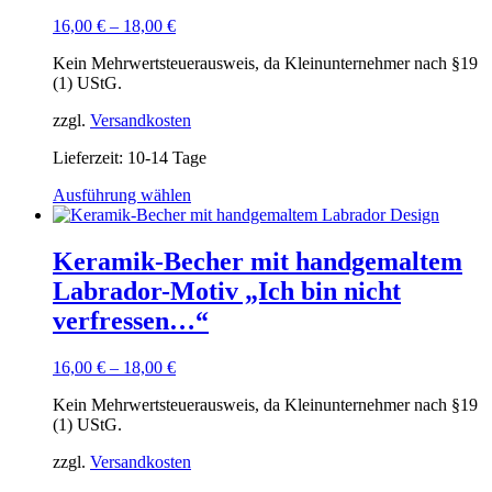
16,00
€
–
18,00
€
Kein Mehrwertsteuerausweis, da Kleinunternehmer nach §19
(1) UStG.
zzgl.
Versandkosten
Lieferzeit:
10-14 Tage
Dieses
Ausführung wählen
Produkt
weist
mehrere
Keramik-Becher mit handgemaltem
Varianten
Labrador-Motiv „Ich bin nicht
auf.
Die
verfressen…“
Optionen
können
16,00
€
–
18,00
€
auf
der
Kein Mehrwertsteuerausweis, da Kleinunternehmer nach §19
Produktseite
(1) UStG.
gewählt
werden
zzgl.
Versandkosten