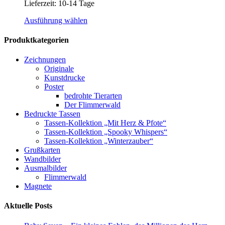
Lieferzeit:
10-14 Tage
Dieses
Ausführung wählen
Produkt
weist
Produktkategorien
mehrere
Varianten
Zeichnungen
auf.
Originale
Die
Kunstdrucke
Optionen
Poster
können
bedrohte Tierarten
auf
Der Flimmerwald
der
Bedruckte Tassen
Produktseite
Tassen-Kollektion „Mit Herz & Pfote“
gewählt
Tassen-Kollektion „Spooky Whispers“
werden
Tassen-Kollektion „Winterzauber“
Grußkarten
Wandbilder
Ausmalbilder
Flimmerwald
Magnete
Aktuelle Posts