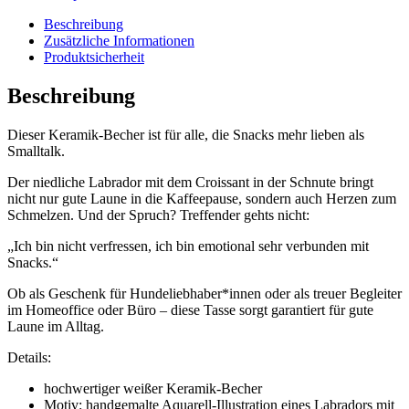
nicht
verfressen..."
Beschreibung
Menge
Zusätzliche Informationen
Produktsicherheit
Beschreibung
Dieser Keramik-Becher ist für alle, die Snacks mehr lieben als
Smalltalk.
Der niedliche Labrador mit dem Croissant in der Schnute bringt
nicht nur gute Laune in die Kaffeepause, sondern auch Herzen zum
Schmelzen. Und der Spruch? Treffender gehts nicht:
„Ich bin nicht verfressen, ich bin emotional sehr verbunden mit
Snacks.“
Ob als Geschenk für Hundeliebhaber*innen oder als treuer Begleiter
im Homeoffice oder Büro – diese Tasse sorgt garantiert für gute
Laune im Alltag.
Details:
hochwertiger weißer Keramik-Becher
Motiv: handgemalte Aquarell-Illustration eines Labradors mit