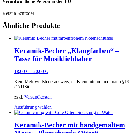
Verantwortliche Person in der EU
Kerstin Schröder
Ähnliche Produkte
Keramik-Becher „Klangfarben“ –
Tasse für Musikliebhaber
18,00
€
–
20,00
€
Kein Mehrwertsteuerausweis, da Kleinunternehmer nach §19
(1) UStG.
zzgl.
Versandkosten
Dieses
Ausführung wählen
Produkt
weist
mehrere
Keramik-Becher mit handgemaltem
Varianten