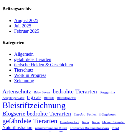
Beitragsarchiv
August 2025
Juli 2025
Februar 2025
Kategorien
Allgemein
gefährdete Tierarten
tierische Helden & Geschichten
Tierschutz
Work in Progress
Zeichnung
Artenschutz
bedrohte Tierarten
Baby Seven
Berggorilla
big cats
Bergsteigerkater
Bleistift
Bleistiftporträt
Bleistiftzeichnung
Blogserie bedrohte Tierarten
Fine Art
Fohlen
frühgeboren
gefährdete Tierarten
Hundeportrait
Kater
Katze
kleiner Kämpfer
Naturillustration
naturverbundene Kunst
nördliches Breitmaulnashorn
Pferd