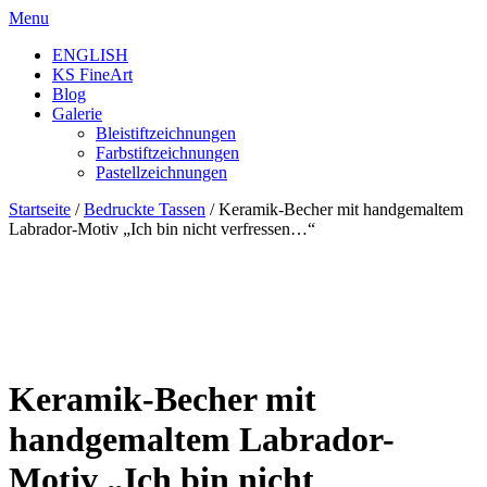
Skip
Menu
to
ENGLISH
content
KS FineArt
Blog
Galerie
Bleistiftzeichnungen
Farbstiftzeichnungen
Pastellzeichnungen
Startseite
/
Bedruckte Tassen
/ Keramik-Becher mit handgemaltem
Labrador-Motiv „Ich bin nicht verfressen…“
Keramik-Becher mit
handgemaltem Labrador-
Motiv „Ich bin nicht