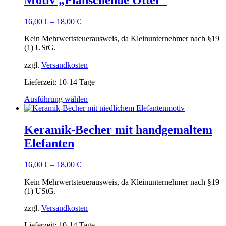
Motiv „Planschende Otter“
auf.
Die
Optionen
16,00
€
–
18,00
€
können
auf
Kein Mehrwertsteuerausweis, da Kleinunternehmer nach §19
der
(1) UStG.
Produktseite
gewählt
zzgl.
Versandkosten
werden
Lieferzeit:
10-14 Tage
Dieses
Ausführung wählen
Produkt
weist
mehrere
Keramik-Becher mit handgemaltem
Varianten
Elefanten
auf.
Die
Optionen
16,00
€
–
18,00
€
können
auf
Kein Mehrwertsteuerausweis, da Kleinunternehmer nach §19
der
(1) UStG.
Produktseite
gewählt
zzgl.
Versandkosten
werden
Lieferzeit:
10-14 Tage