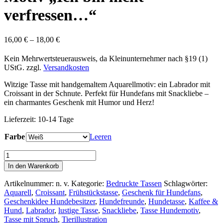
verfressen…“
16,00
€
–
18,00
€
Kein Mehrwertsteuerausweis, da Kleinunternehmer nach §19 (1)
UStG.
zzgl.
Versandkosten
Witzige Tasse mit handgemaltem Aquarellmotiv: ein Labrador mit
Croissant in der Schnute. Perfekt für Hundefans mit Snackliebe –
ein charmantes Geschenk mit Humor und Herz!
Lieferzeit:
10-14 Tage
Farbe
Leeren
Keramik-
Becher
In den Warenkorb
mit
handgemaltem
Artikelnummer:
n. v.
Kategorie:
Bedruckte Tassen
Schlagwörter:
Labrador-
Aquarell
,
Croissant
,
Frühstückstasse
,
Geschenk für Hundefans
,
Motiv
Geschenkidee Hundebesitzer
,
Hundefreunde
,
Hundetasse
,
Kaffee &
"Ich
Hund
,
Labrador
,
lustige Tasse
,
Snackliebe
,
Tasse Hundemotiv
,
bin
Tasse mit Spruch
,
Tierillustration