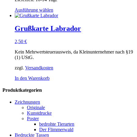
Dieses
Ausführung wählen
Produkt
weist
mehrere
Grußkarte Labrador
Varianten
auf.
2,50
€
Die
Optionen
Kein Mehrwertsteuerausweis, da Kleinunternehmer nach §19
können
(1) UStG.
auf
der
zzgl.
Versandkosten
Produktseite
gewählt
In den Warenkorb
werden
Produktkategorien
Zeichnungen
Originale
Kunstdrucke
Poster
bedrohte Tierarten
Der Flimmerwald
Bedruckte Tassen