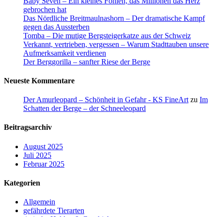
Baby Seven – Ein kleines Fohlen, das Millionen das Herz
gebrochen hat
Das Nördliche Breitmaulnashorn – Der dramatische Kampf
gegen das Aussterben
Tomba – Die mutige Bergsteigerkatze aus der Schweiz
Verkannt, vertrieben, vergessen – Warum Stadttauben unsere
Aufmerksamkeit verdienen
Der Berggorilla – sanfter Riese der Berge
Neueste Kommentare
Der Amurleopard – Schönheit in Gefahr - KS FineArt
zu
Im
Schatten der Berge – der Schneeleopard
Beitragsarchiv
August 2025
Juli 2025
Februar 2025
Kategorien
Allgemein
gefährdete Tierarten