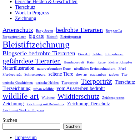
tierische Helden & Geschichten
Tierschutz
Work in Progress
Zeichnung
Artenschutz
bedrohte Tierarten
Baby Seven
Berggorilla
big cats
Bergsteigerkater
Bleistift
Bleistiftporträt
Bleistiftzeichnung
Blogserie bedrohte Tierarten
Fine Art
Fohlen
frühgeboren
gefährdete Tierarten
Hundeportrait
Kater
Katze
kleiner Kämpfer
Naturillustration
naturverbundene Kunst
nördliches Breitmaulnashorn
Pferd
seltene Tiere
Pferdeporträt
Schneeleopard
slow art
stadttauben
tauben
Tier
Tierporträt
Tierschutz
tierische Geschichten
tierische Helden
Tierportrait
Tierzeichnung
vom Aussterben bedroht
urban wildlife
wildlife art
Wildtierschutz
Wildtiere
Zeichenprozess
Zeichnung
Zeichnung Tierschutz
Zeichnung mit Bedeutung
Zeichnung Work in Progress
Suchen
Suchen
Impressum