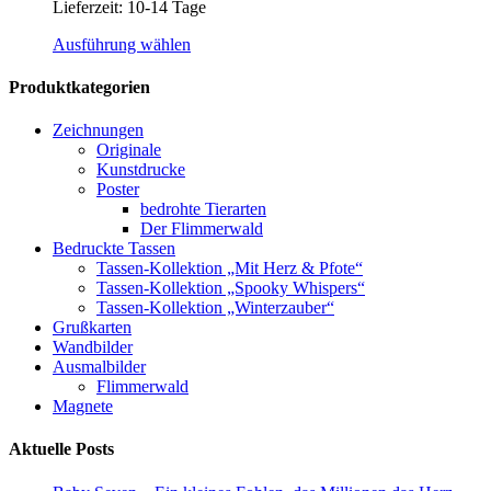
Lieferzeit:
10-14 Tage
Dieses
Ausführung wählen
Produkt
weist
Produktkategorien
mehrere
Varianten
Zeichnungen
auf.
Originale
Die
Kunstdrucke
Optionen
Poster
können
bedrohte Tierarten
auf
Der Flimmerwald
der
Bedruckte Tassen
Produktseite
Tassen-Kollektion „Mit Herz & Pfote“
gewählt
Tassen-Kollektion „Spooky Whispers“
werden
Tassen-Kollektion „Winterzauber“
Grußkarten
Wandbilder
Ausmalbilder
Flimmerwald
Magnete
Aktuelle Posts